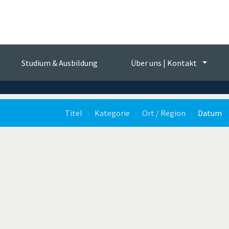
Messtechnik-Jobs
Studium & Ausbildung
Über uns | Kontakt
Machen Sie den nächsten Schritt in Ihrer
Sensorik & Messtechnik Karriere
Titel
Kategorie
Ort / Region
Datum