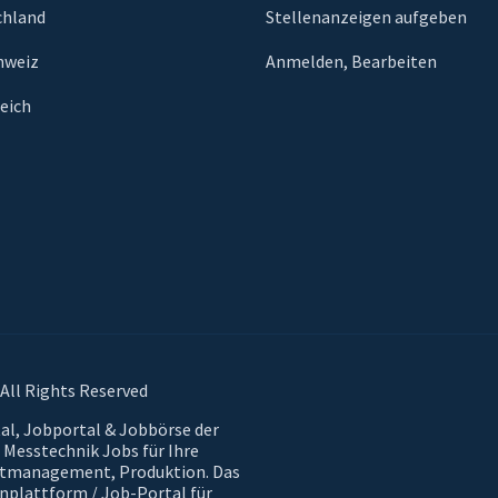
chland
Stellenanzeigen aufgeben
chweiz
Anmelden, Bearbeiten
reich
All Rights Reserved
tal, Jobportal & Jobbörse der
 Messtechnik Jobs für Ihre
uktmanagement, Produktion. Das
enplattform / Job-Portal für