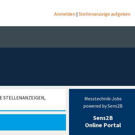
Anmelden
|
Stellenanzeige aufgeben
hnik
LE STELLENANZEIGEN,
Messtechnik-Jobs
powered by Sens2B
Sens2B
Online Portal