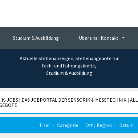
Messtechnik-Jobs
 Jobbörse der Sensorik und Messtec
Studium & Ausbildung
Über uns | Kontakt
Aktuelle Stellenanzeigen, Stellenangebote für
Fach- und Führungskräfte,
Studium & Ausbildung
K-JOBS | DAS JOBPORTAL DER SENSORIK & MESSTECHNIK | AL
GEBOTE
Titel
Kategorie
Ort / Region
Datum