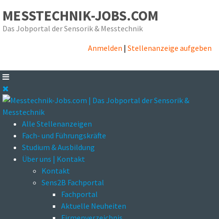
MESSTECHNIK-JOBS.COM
Das Jobportal der Sensorik & Messtechnik
Anmelden
|
Stellenanzeige aufgeben
Alle Stellenanzeigen
Fach- und Führungskräfte
Studium & Ausbildung
Über uns | Kontakt
Kontakt
Sens2B Fachportal
Fachportal
Aktuelle Neuheiten
Firmenverzeichnis