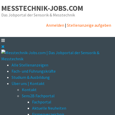
MESSTECHNIK-JOBS.COM
Das Jobportal der Sensorik & Messtechnik
Anmelden
|
Stellenanzeige aufgeben
Alle Stellenanzeigen
Fach- und Führungskräfte
Studium & Ausbildung
Über uns | Kontakt
Kontakt
Sens2B Fachportal
Fachportal
Aktuelle Neuheiten
Firmenverzeichnis