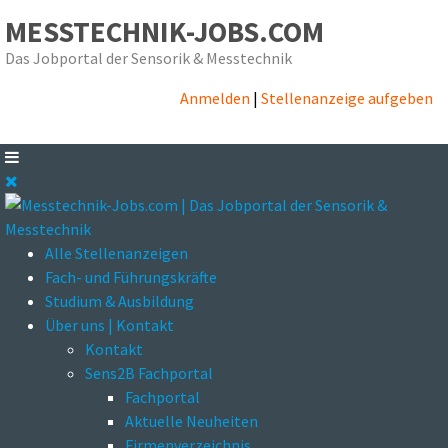
MESSTECHNIK-JOBS.COM
Das Jobportal der Sensorik & Messtechnik
Anmelden
|
Stellenanzeige aufgeben
Alle Stellenanzeigen
Fach- und Führungskräfte
Studium & Ausbildung
Über uns | Kontakt
Kontakt
Sens2B Fachportal
Fachportal
Aktuelle Neuheiten
Firmenverzeichnis