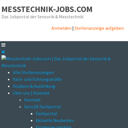
MESSTECHNIK-JOBS.COM
Das Jobportal der Sensorik & Messtechnik
Anmelden
|
Stellenanzeige aufgeben
Alle Stellenanzeigen
Fach- und Führungskräfte
Studium & Ausbildung
Über uns | Kontakt
Kontakt
Sens2B Fachportal
Fachportal
Aktuelle Neuheiten
Firmenverzeichnis