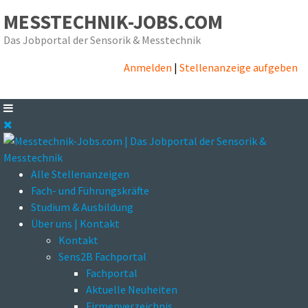
MESSTECHNIK-JOBS.COM
Das Jobportal der Sensorik & Messtechnik
Anmelden
|
Stellenanzeige aufgeben
Alle Stellenanzeigen
Fach- und Führungskräfte
Studium & Ausbildung
Über uns | Kontakt
Kontakt
Sens2B Fachportal
Fachportal
Aktuelle Neuheiten
Firmenverzeichnis