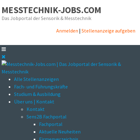
MESSTECHNIK-JOBS.COM
Das Jobportal der Sensorik & Messtechnik
Anmelden
|
Stellenanzeige aufgeben
Alle Stellenanzeigen
Fach- und Führungskräfte
Studium & Ausbildung
Über uns | Kontakt
Kontakt
Sens2B Fachportal
Fachportal
Aktuelle Neuheiten
Firmenverzeichnis