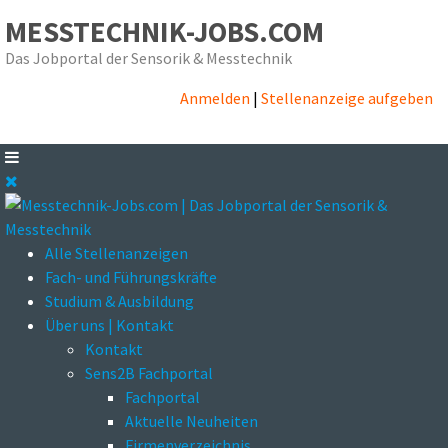
MESSTECHNIK-JOBS.COM
Das Jobportal der Sensorik & Messtechnik
Anmelden
|
Stellenanzeige aufgeben
Alle Stellenanzeigen
Fach- und Führungskräfte
Studium & Ausbildung
Über uns | Kontakt
Kontakt
Sens2B Fachportal
Fachportal
Aktuelle Neuheiten
Firmenverzeichnis